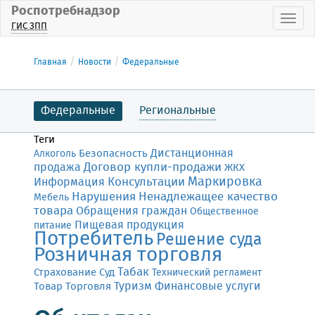
Роспотребнадзор
Пока
ГИС ЗПП
Главная
Новости
Федеральные
Федеральные
Региональные
Теги
Дистанционная
Безопасность
Алкоголь
Договор купли-продажи
продажа
ЖКХ
Маркировка
Консультации
Информация
Нарушения
Ненадлежащее качество
Мебель
товара
Обращения граждан
Общественное
Пищевая продукция
питание
Потребитель
Решение суда
Розничная торговля
Табак
Страхование
Суд
Технический регламент
Финансовые услуги
Товар
Торговля
Туризм