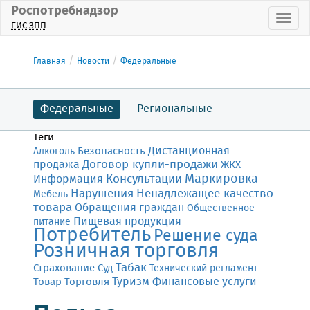
Роспотребнадзор
Пока
ГИС ЗПП
Главная
Новости
Федеральные
Федеральные
Региональные
Теги
Дистанционная
Безопасность
Алкоголь
Договор купли-продажи
продажа
ЖКХ
Маркировка
Консультации
Информация
Нарушения
Ненадлежащее качество
Мебель
товара
Обращения граждан
Общественное
Пищевая продукция
питание
Потребитель
Решение суда
Розничная торговля
Табак
Страхование
Суд
Технический регламент
Финансовые услуги
Товар
Торговля
Туризм