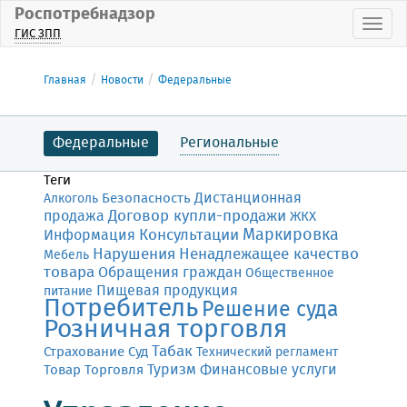
Роспотребнадзор
Пока
ГИС ЗПП
Главная
Новости
Федеральные
Федеральные
Региональные
Теги
Дистанционная
Безопасность
Алкоголь
Договор купли-продажи
продажа
ЖКХ
Маркировка
Консультации
Информация
Нарушения
Ненадлежащее качество
Мебель
товара
Обращения граждан
Общественное
Пищевая продукция
питание
Потребитель
Решение суда
Розничная торговля
Табак
Страхование
Суд
Технический регламент
Финансовые услуги
Товар
Торговля
Туризм