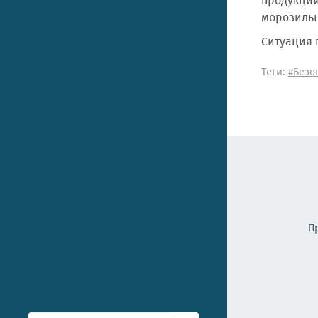
продукции
морозиль
Ситуация 
Теги:
#Безо
П