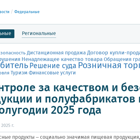
вости
Федеральные
ьные
Региональные
Договор купли-прод
Дистанционная продажа
езопасность
рушения
Ненадлежащее качество товара
Обращения гр
битель
Розничная тор
Решение суда
Финансовые услуги
овля
Туризм
нтроле за качеством и бе
укции и полуфабрикатов 
полугодии 2025 года
2025 г.
сные продукты – социально значимая пищевая продукция,