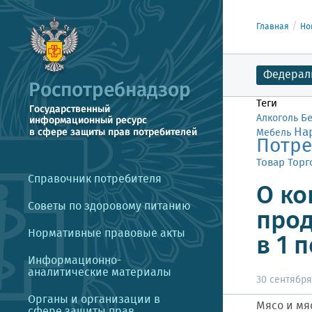
Главная
Но
Федерал
Теги
Б
Алкоголь
На
Мебель
Потре
Товар
Торг
Справочник потребителя
О ко
Советы по здоровому питанию
прод
Нормативные правовые акты
в 1 
Информационно-
аналитические материалы
30 сентября 
Органы и организации в
Мясо и мя
сфере защиты прав