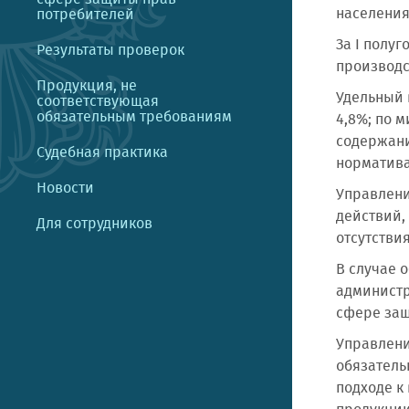
населения,
потребителей
За I полу
Результаты проверок
производс
Продукция, не
Удельный 
соответствующая
обязательным требованиям
4,8%; по 
содержани
Судебная практика
норматив
Новости
Управлени
действий,
Для сотрудников
отсутстви
В случае 
администр
сфере защ
Управлени
обязатель
подходе к