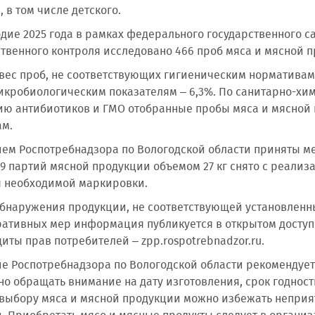
 в том числе детского.
годие 2025 года в рамках федерального государственного 
твенного контроля исследовано 466 проб мяса и мясной п
вес проб, не соответствующих гигиеническим нормативам
микробиологическим показателям – 6,3%. По санитарно-хи
ю антибиотиков и ГМО отобранные пробы мяса и мясной 
ам.
ем Роспотребнадзора по Вологодской области приняты м
 9 партий мясной продукции объемом 27 кг снято с реализ
я необходимой маркировки.
обнаружения продукции, не соответствующей установленн
ативных мер информация публикуется в открытом доступ
иты прав потребителей – zpp.rospotrebnadzor.ru.
е Роспотребнадзора по Вологодской области рекомендуе
но обращать внимание на дату изготовления, срок годност
 выбору мяса и мясной продукции можно избежать неприя