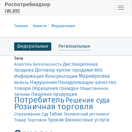
Роспотребнадзор
Пока
ГИС ЗПП
Главная
Новости
Федеральные
Федеральные
Региональные
Теги
Дистанционная
Безопасность
Алкоголь
Договор купли-продажи
продажа
ЖКХ
Маркировка
Консультации
Информация
Нарушения
Ненадлежащее качество
Мебель
товара
Обращения граждан
Общественное
Пищевая продукция
питание
Потребитель
Решение суда
Розничная торговля
Табак
Страхование
Суд
Технический регламент
Финансовые услуги
Товар
Торговля
Туризм