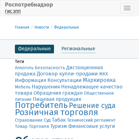
Роспотребнадзор
Пока
ГИС ЗПП
Главная
Новости
Федеральные
Федеральные
Региональные
Теги
Дистанционная
Безопасность
Алкоголь
Договор купли-продажи
продажа
ЖКХ
Маркировка
Консультации
Информация
Нарушения
Ненадлежащее качество
Мебель
товара
Обращения граждан
Общественное
Пищевая продукция
питание
Потребитель
Решение суда
Розничная торговля
Табак
Страхование
Суд
Технический регламент
Финансовые услуги
Товар
Торговля
Туризм