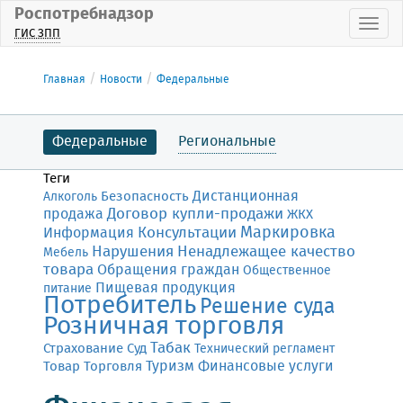
Роспотребнадзор
Пока
ГИС ЗПП
Главная
Новости
Федеральные
Федеральные
Региональные
Теги
Дистанционная
Безопасность
Алкоголь
Договор купли-продажи
продажа
ЖКХ
Маркировка
Консультации
Информация
Нарушения
Ненадлежащее качество
Мебель
товара
Обращения граждан
Общественное
Пищевая продукция
питание
Потребитель
Решение суда
Розничная торговля
Табак
Страхование
Суд
Технический регламент
Финансовые услуги
Товар
Торговля
Туризм