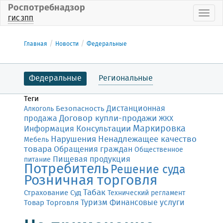
Роспотребнадзор
Пока
ГИС ЗПП
Главная
Новости
Федеральные
Федеральные
Региональные
Теги
Дистанционная
Безопасность
Алкоголь
Договор купли-продажи
продажа
ЖКХ
Маркировка
Консультации
Информация
Нарушения
Ненадлежащее качество
Мебель
товара
Обращения граждан
Общественное
Пищевая продукция
питание
Потребитель
Решение суда
Розничная торговля
Табак
Страхование
Суд
Технический регламент
Финансовые услуги
Товар
Торговля
Туризм