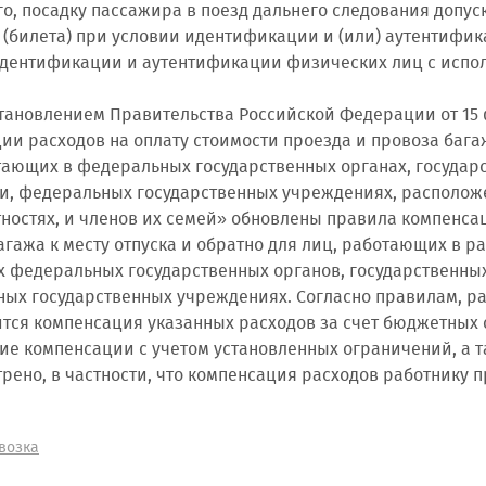
го, посадку пассажира в поезд дальнего следования допу
 (билета) при условии идентификации и (или) аутентифи
дентификации и аутентификации физических лиц с испо
тановлением Правительства Российской Федерации от 15 
ии расходов на оплату стоимости проезда и провоза багаж
тающих в федеральных государственных органах, госуда
, федеральных государственных учреждениях, располож
тностях, и членов их семей» обновлены правила компенса
агажа к месту отпуска и обратно для лиц, работающих в 
х федеральных государственных органов, государственн
ых государственных учреждениях. Согласно правилам, раб
тся компенсация указанных расходов за счет бюджетных
е компенсации с учетом установленных ограничений, а т
рено, в частности, что компенсация расходов работнику п
возка