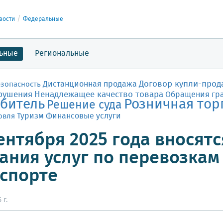
вости
Федеральные
ьные
Региональные
Договор купли-прод
Дистанционная продажа
езопасность
рушения
Ненадлежащее качество товара
Обращения гр
битель
Розничная тор
Решение суда
Финансовые услуги
овля
Туризм
сентября 2025 года вносят
ания услуг по перевозка
спорте
 г.