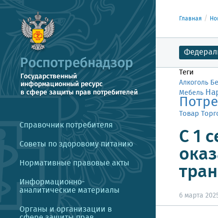
Главная
Но
Федерал
Теги
Б
Алкоголь
На
Мебель
Потре
Товар
Торг
Справочник потребителя
С 1 
Советы по здоровому питанию
оказ
Нормативные правовые акты
тран
Информационно-
аналитические материалы
6 марта 2025
Органы и организации в
сфере защиты прав