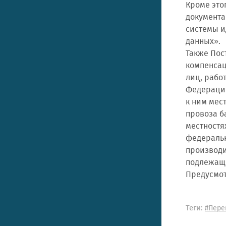
Кроме это
документа
системы и
данных».
Также Пос
компенсац
лиц, рабо
Федерации
к ним мес
провоза б
местностя
федеральн
производи
подлежащи
Предусмот
Теги:
#Пере