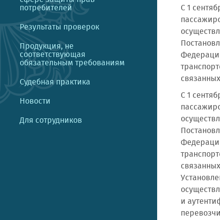
потребителей
С 1 сентя
пассажиро
Результаты проверок
осуществл
Постановл
Продукция, не
соответствующая
Федерации
обязательным требованиям
транспорт
связанных
Судебная практика
С 1 сентя
Новости
пассажиро
осуществл
Для сотрудников
Постановл
Федерации
транспорт
связанных
Установле
осуществл
и аутенти
перевозчи