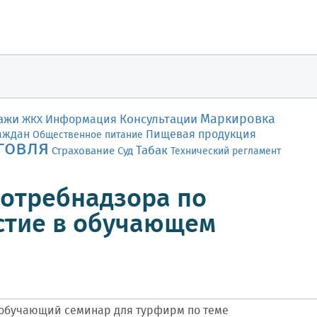
Маркировка
ажи
Консультации
Информация
ЖКХ
аждан
Пищевая продукция
Общественное питание
говля
Табак
Страхование
Суд
Технический регламент
отребнадзора по
стие в обучающем
я обучающий семинар для турфирм по теме