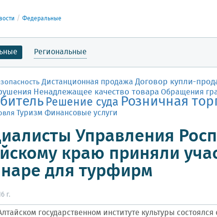
вости
Федеральные
ьные
Региональные
Договор купли-прод
Дистанционная продажа
езопасность
рушения
Ненадлежащее качество товара
Обращения гр
битель
Розничная тор
Решение суда
Финансовые услуги
овля
Туризм
иалисты Управления Росп
йскому краю приняли уча
наре для турфирм
6 г.
 Алтайском государственном институте культуры состоялс