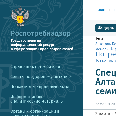
Главная
Но
Федерал
Теги
Б
Алкоголь
На
Мебель
Потре
Товар
Торг
Справочник потребителя
Спец
Советы по здоровому питанию
Алта
Нормативные правовые акты
семи
Информационно-
аналитические материалы
22 марта 201
Органы и организации в
2 марта в
сфере защиты прав