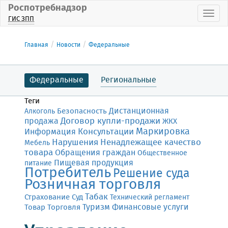
Роспотребнадзор
Пока
ГИС ЗПП
Главная
Новости
Федеральные
Федеральные
Региональные
Теги
Дистанционная
Безопасность
Алкоголь
Договор купли-продажи
продажа
ЖКХ
Маркировка
Консультации
Информация
Нарушения
Ненадлежащее качество
Мебель
товара
Обращения граждан
Общественное
Пищевая продукция
питание
Потребитель
Решение суда
Розничная торговля
Табак
Страхование
Суд
Технический регламент
Финансовые услуги
Товар
Торговля
Туризм