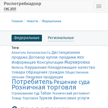
Роспотребнадзор
Пока
ГИС ЗПП
Главная
Новости
Федеральные
Федеральные
Региональные
Теги
Дистанционная
Безопасность
Алкоголь
Договор купли-продажи
продажа
ЖКХ
Маркировка
Консультации
Информация
Нарушения
Ненадлежащее качество
Мебель
товара
Обращения граждан
Общественное
Пищевая продукция
питание
Потребитель
Решение суда
Розничная торговля
Табак
Страхование
Суд
Технический регламент
Финансовые услуги
Товар
Торговля
Туризм