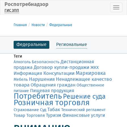
Роспотребнадзор
Пока
ГИС ЗПП
Главная
Новости
Федеральные
Федеральные
Региональные
Теги
Дистанционная
Безопасность
Алкоголь
Договор купли-продажи
продажа
ЖКХ
Маркировка
Консультации
Информация
Нарушения
Ненадлежащее качество
Мебель
товара
Обращения граждан
Общественное
Пищевая продукция
питание
Потребитель
Решение суда
Розничная торговля
Табак
Страхование
Суд
Технический регламент
Финансовые услуги
Товар
Торговля
Туризм