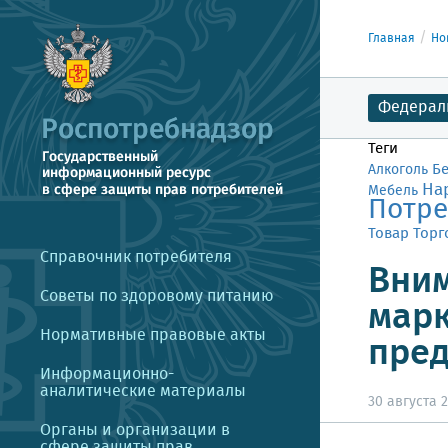
Главная
Но
Федерал
Теги
Б
Алкоголь
На
Мебель
Потре
Товар
Торг
Справочник потребителя
Вним
Советы по здоровому питанию
марк
Нормативные правовые акты
пред
Информационно-
аналитические материалы
30 августа 2
Органы и организации в
сфере защиты прав