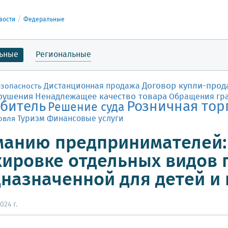
вости
Федеральные
ьные
Региональные
Договор купли-прод
Дистанционная продажа
езопасность
рушения
Ненадлежащее качество товара
Обращения гр
битель
Розничная тор
Решение суда
Финансовые услуги
овля
Туризм
анию предпринимателей:
ировке отдельных видов 
назначенной для детей и
024 г.