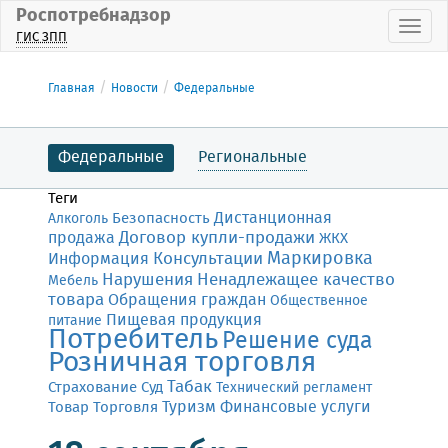
Роспотребнадзор
Пока
ГИС ЗПП
Главная
Новости
Федеральные
Федеральные
Региональные
Теги
Дистанционная
Безопасность
Алкоголь
Договор купли-продажи
продажа
ЖКХ
Маркировка
Консультации
Информация
Нарушения
Ненадлежащее качество
Мебель
товара
Обращения граждан
Общественное
Пищевая продукция
питание
Потребитель
Решение суда
Розничная торговля
Табак
Страхование
Суд
Технический регламент
Финансовые услуги
Товар
Торговля
Туризм