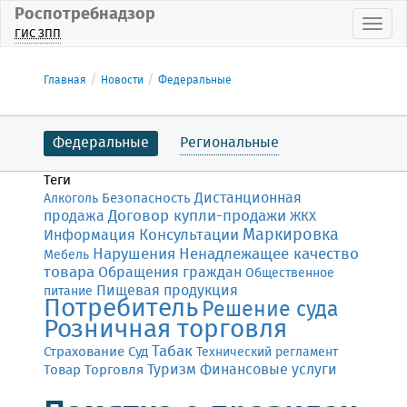
Роспотребнадзор
Пока
ГИС ЗПП
Главная
Новости
Федеральные
Федеральные
Региональные
Теги
Дистанционная
Безопасность
Алкоголь
Договор купли-продажи
продажа
ЖКХ
Маркировка
Консультации
Информация
Нарушения
Ненадлежащее качество
Мебель
товара
Обращения граждан
Общественное
Пищевая продукция
питание
Потребитель
Решение суда
Розничная торговля
Табак
Страхование
Суд
Технический регламент
Финансовые услуги
Товар
Торговля
Туризм