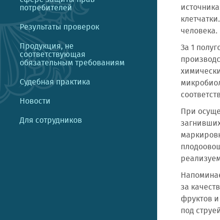
источника
потребителей
клетчатки
Результаты проверок
человека.
Продукция, не
За 1 полу
соответствующая
производс
обязательным требованиям
химически
Судебная практика
микробиол
соответст
Новости
При осуще
Для сотрудников
загнивших
маркировк
плодоовощ
реализуе
Напоминае
за качест
фруктов и
под струе