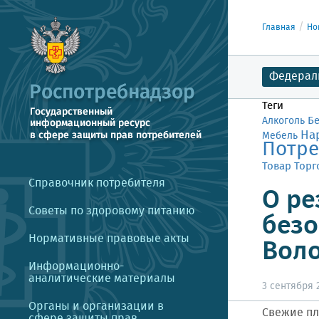
Главная
Но
Федерал
Теги
Б
Алкоголь
На
Мебель
Потре
Товар
Торг
Справочник потребителя
О ре
Советы по здоровому питанию
безо
Нормативные правовые акты
Воло
Информационно-
аналитические материалы
3 сентября 2
Органы и организации в
Свежие пл
сфере защиты прав