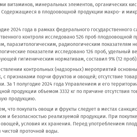
ми витаминов, минеральных элементов, органических кисл
. Содержащиеся в плодоовощной продукции макро- и ми
годие 2024 года в рамках федерального государственного 
твенного контроля исследовано 526 проб плодоовощной п
м, паразитологическим, радиологическим показателям не
огические показатели исследовано 126 проб, удельный в
вующей гигиеническим нормативам, составил 9% (12 проб)
ствлении контрольных (надзорных) мероприятий основн
, с признаками порчи фруктов и овощей; отсутствие това
и. За 1 полугодие 2024 года Управлением и его территор
ной продукции объемом 3332 кг по причине отсутствия т
мую продукцию.
м, что покупать овощи и фрукты следует в местах санкци
вом и безопасностью реализуемой продукции. При покупк
 овощей, условия их хранения. Перед употреблением пл
й чистой проточной воды.