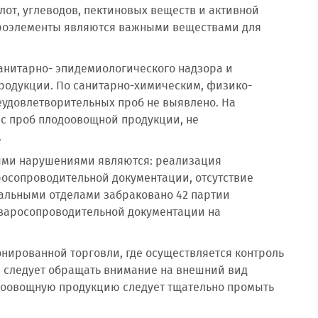
от, углеводов, пектиновых веществ и активной
кроэлементы являются важными веществами для
санитарно- эпидемиологического надзора и
родукции. По санитарно-химическим, физико-
удовлетворительных проб не выявлено. На
ес проб плодоовощной продукции, не
.
ыми нарушениями являются: реализация
росопроводительной документации, отсутствие
иальными отделами забраковано 42 партии
оваросопроводительной документации на
онированной торговли, где осуществляется контроль
е следует обращать внимание на внешний вид
одоовощную продукцию следует тщательно промыть