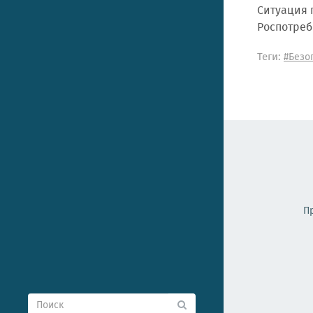
Ситуация 
Роспотреб
Теги:
#Безо
П