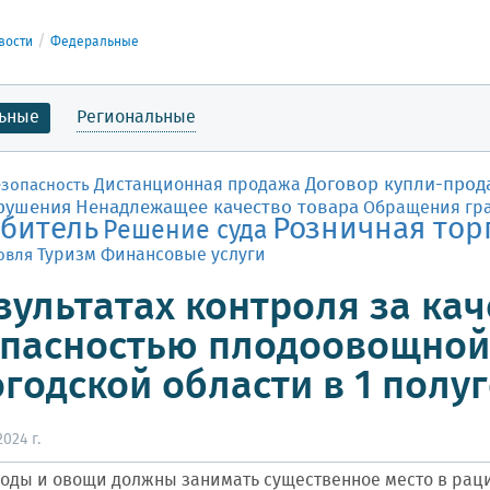
вости
Федеральные
ьные
Региональные
Договор купли-прод
Дистанционная продажа
езопасность
рушения
Ненадлежащее качество товара
Обращения гр
битель
Розничная тор
Решение суда
Финансовые услуги
овля
Туризм
зультатах контроля за кач
пасностью плодоовощной
годской области в 1 полуг
024 г.
оды и овощи должны занимать существенное место в раци