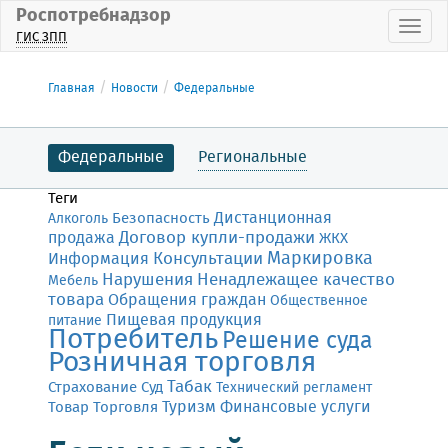
Роспотребнадзор
Пока
ГИС ЗПП
Главная
Новости
Федеральные
Федеральные
Региональные
Теги
Дистанционная
Безопасность
Алкоголь
Договор купли-продажи
продажа
ЖКХ
Маркировка
Консультации
Информация
Нарушения
Ненадлежащее качество
Мебель
товара
Обращения граждан
Общественное
Пищевая продукция
питание
Потребитель
Решение суда
Розничная торговля
Табак
Страхование
Суд
Технический регламент
Финансовые услуги
Товар
Торговля
Туризм