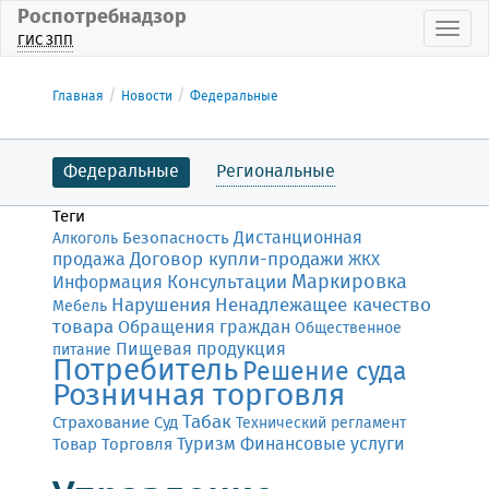
Роспотребнадзор
Пока
ГИС ЗПП
Главная
Новости
Федеральные
Федеральные
Региональные
Теги
Дистанционная
Безопасность
Алкоголь
Договор купли-продажи
продажа
ЖКХ
Маркировка
Консультации
Информация
Нарушения
Ненадлежащее качество
Мебель
товара
Обращения граждан
Общественное
Пищевая продукция
питание
Потребитель
Решение суда
Розничная торговля
Табак
Страхование
Суд
Технический регламент
Финансовые услуги
Товар
Торговля
Туризм