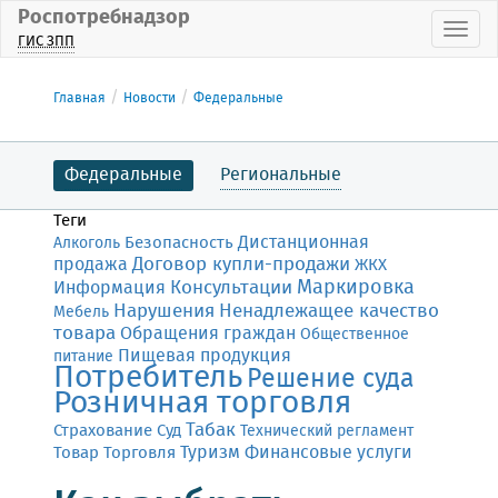
Роспотребнадзор
Пока
ГИС ЗПП
Главная
Новости
Федеральные
Федеральные
Региональные
Теги
Дистанционная
Безопасность
Алкоголь
Договор купли-продажи
продажа
ЖКХ
Маркировка
Консультации
Информация
Нарушения
Ненадлежащее качество
Мебель
товара
Обращения граждан
Общественное
Пищевая продукция
питание
Потребитель
Решение суда
Розничная торговля
Табак
Страхование
Суд
Технический регламент
Финансовые услуги
Товар
Торговля
Туризм