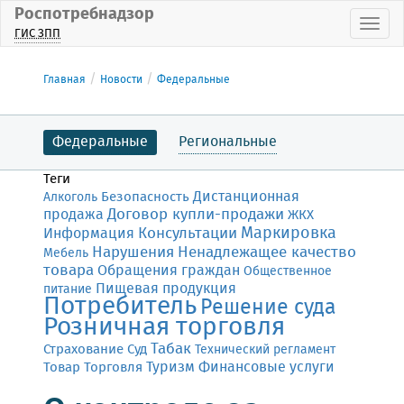
Роспотребнадзор
Пока
ГИС ЗПП
Главная
Новости
Федеральные
Федеральные
Региональные
Теги
Дистанционная
Безопасность
Алкоголь
Договор купли-продажи
продажа
ЖКХ
Маркировка
Консультации
Информация
Нарушения
Ненадлежащее качество
Мебель
товара
Обращения граждан
Общественное
Пищевая продукция
питание
Потребитель
Решение суда
Розничная торговля
Табак
Страхование
Суд
Технический регламент
Финансовые услуги
Товар
Торговля
Туризм