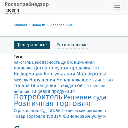
Роспотребнадзор
Пока
ГИС ЗПП
Главная
Новости
Федеральные
Федеральные
Региональные
Теги
Дистанционная
Безопасность
Алкоголь
Договор купли-продажи
продажа
ЖКХ
Маркировка
Консультации
Информация
Нарушения
Ненадлежащее качество
Мебель
товара
Обращения граждан
Общественное
Пищевая продукция
питание
Потребитель
Решение суда
Розничная торговля
Табак
Страхование
Суд
Технический регламент
Финансовые услуги
Товар
Торговля
Туризм