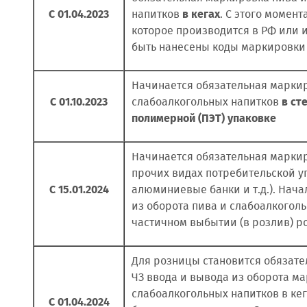
С 01.04.2023
напитков
в кегах
. С этого момент
которое производится в РФ или 
быть нанесены коды маркировки 
Начинается обязательная марки
С 01.10.2023
слабоалкогольных напитков
в ст
полимерной (ПЭТ) упаковке
Начинается обязательная марки
прочих видах потребительской у
С 15.01.2024
алюминиевые банки и т.д.). Нач
из оборота пива и слабоалкоголь
частичном выбытии (в розлив) 
Для розницы становится обязате
ЧЗ ввода и вывода из оборота м
слабоалкогольных напитков в ке
С 01.04.2024