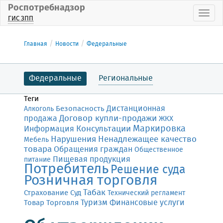
Роспотребнадзор
Пока
ГИС ЗПП
Главная
Новости
Федеральные
Федеральные
Региональные
Теги
Дистанционная
Безопасность
Алкоголь
Договор купли-продажи
продажа
ЖКХ
Маркировка
Консультации
Информация
Нарушения
Ненадлежащее качество
Мебель
товара
Обращения граждан
Общественное
Пищевая продукция
питание
Потребитель
Решение суда
Розничная торговля
Табак
Страхование
Суд
Технический регламент
Финансовые услуги
Товар
Торговля
Туризм