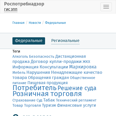
Роспотребнадзор
Пока
ГИС ЗПП
Главная
Новости
Федеральные
Федеральные
Региональные
Теги
Дистанционная
Безопасность
Алкоголь
Договор купли-продажи
продажа
ЖКХ
Маркировка
Консультации
Информация
Нарушения
Ненадлежащее качество
Мебель
товара
Обращения граждан
Общественное
Пищевая продукция
питание
Потребитель
Решение суда
Розничная торговля
Табак
Страхование
Суд
Технический регламент
Финансовые услуги
Товар
Торговля
Туризм