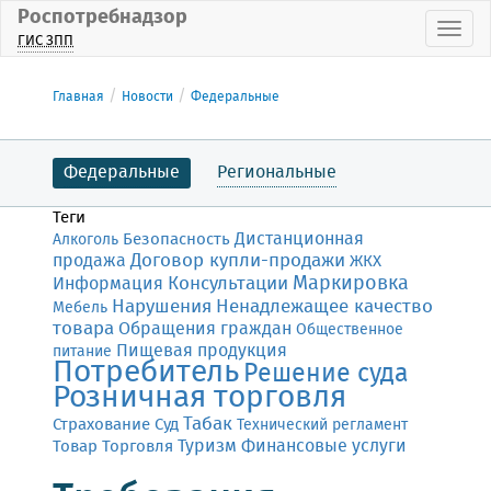
Роспотребнадзор
Пока
ГИС ЗПП
Главная
Новости
Федеральные
Федеральные
Региональные
Теги
Дистанционная
Безопасность
Алкоголь
Договор купли-продажи
продажа
ЖКХ
Маркировка
Консультации
Информация
Нарушения
Ненадлежащее качество
Мебель
товара
Обращения граждан
Общественное
Пищевая продукция
питание
Потребитель
Решение суда
Розничная торговля
Табак
Страхование
Суд
Технический регламент
Финансовые услуги
Товар
Торговля
Туризм