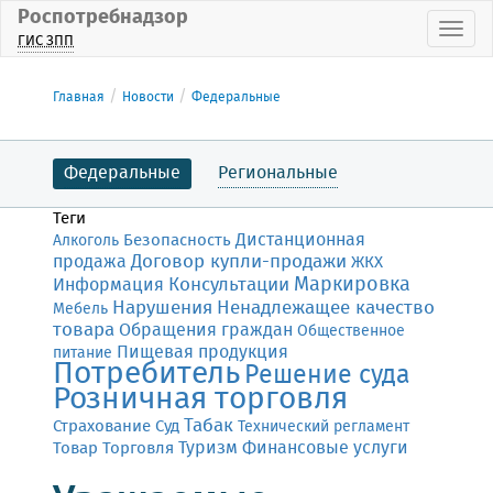
Роспотребнадзор
Пока
ГИС ЗПП
Главная
Новости
Федеральные
Федеральные
Региональные
Теги
Дистанционная
Безопасность
Алкоголь
Договор купли-продажи
продажа
ЖКХ
Маркировка
Консультации
Информация
Нарушения
Ненадлежащее качество
Мебель
товара
Обращения граждан
Общественное
Пищевая продукция
питание
Потребитель
Решение суда
Розничная торговля
Табак
Страхование
Суд
Технический регламент
Финансовые услуги
Товар
Торговля
Туризм