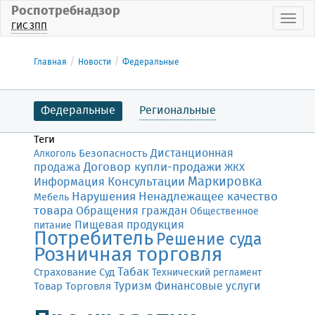
Роспотребнадзор
Пока
ГИС ЗПП
Главная
Новости
Федеральные
Федеральные
Региональные
Теги
Дистанционная
Безопасность
Алкоголь
Договор купли-продажи
продажа
ЖКХ
Маркировка
Консультации
Информация
Нарушения
Ненадлежащее качество
Мебель
товара
Обращения граждан
Общественное
Пищевая продукция
питание
Потребитель
Решение суда
Розничная торговля
Табак
Страхование
Суд
Технический регламент
Финансовые услуги
Товар
Торговля
Туризм