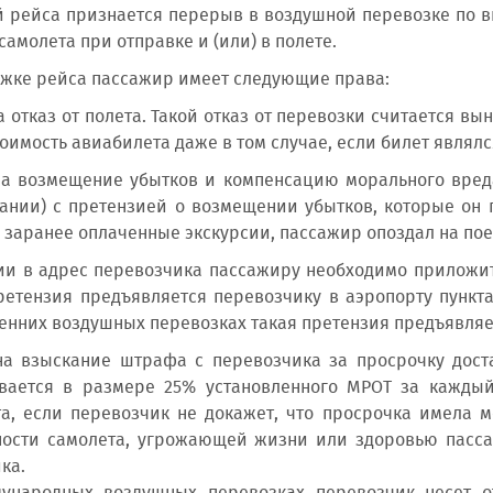
 рейса признается перерыв в воздушной перевозке по 
самолета при отправке и (или) в полете.
жке рейса пассажир имеет следующие права:
на отказ от полета. Такой отказ от перевозки считается 
тоимость авиабилета даже в том случае, если билет являл
на возмещение убытков и компенсацию морального вреда
ании) с претензией о возмещении убытков, которые он п
 заранее оплаченные экскурсии, пассажир опоздал на поезд
ии в адрес перевозчика пассажиру необходимо приложи
ретензия предъявляется перевозчику в аэропорту пункта
енних воздушных перевозках такая претензия предъявляет
на взыскание штрафа с перевозчика за просрочку дост
ивается в размере 25% установленного МРОТ за каждый
а, если перевозчик не докажет, что просрочка имела 
ости самолета, угрожающей жизни или здоровью пассаж
ка.