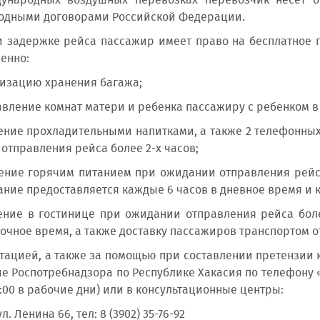
ународных воздушных перевозках перевозчик несет от
одными договорами Российской Федерации.
и задержке рейса пассажир имеет право на бесплатное
менно:
низацию хранения багажа;
авление комнат матери и ребенка пассажиру с ребенком в в
ение прохладительными напитками, а также 2 телефонных
отправления рейса более 2-х часов;
ение горячим питанием при ожидании отправления рейс
ание предоставляется каждые 6 часов в дневное время и 
ние в гостинице при ожидании отправления рейса боле
 ночное время, а также доставку пассажиров транспортом о
ьтацией, а также за помощью при составлении претензии 
 Роспотребнадзора по Республике Хакасия по телефону «гор
6:00 в рабочие дни) или в консультационные центры:
ул. Ленина 66, тел: 8 (3902) 35-76-92