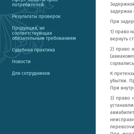
Задержкой
потребителей
задержка 
Результаты проверок
При задер
Продукция, не
1) право 
соответствующая
обязательным требованиям
вернуть с
2) право 
Судебная практика
(авиакомп
Новости
сорвались
Для сотрудников
К претенз
убытки. П
При внутр
3) право 
устанавл
авиабилет
неисправн
перевозчи