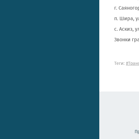
г. Саяногор
п. Шира, ул
с. Аскиз, 
Звонки гра
Теги:
#Тран
П