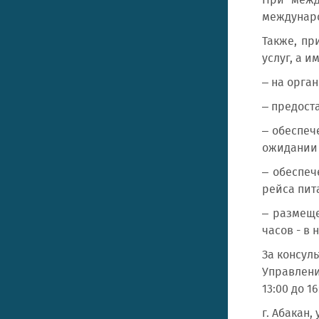
При межд
междунар
Также, пр
услуг, а и
– на орга
– предост
– обеспеч
ожидании 
– обеспеч
рейса пит
– размеще
часов - в
За консул
Управление
13:00 до 1
г. Абакан, 