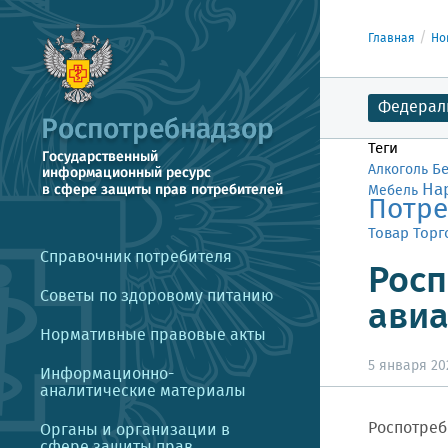
Главная
Но
Федерал
Теги
Б
Алкоголь
На
Мебель
Потре
Товар
Торг
Справочник потребителя
Росп
Советы по здоровому питанию
авиа
Нормативные правовые акты
5 января 202
Информационно-
аналитические материалы
Роспотреб
Органы и организации в
сфере защиты прав