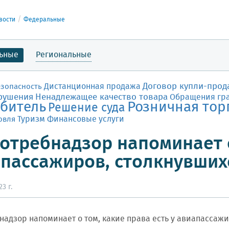
вости
Федеральные
ьные
Региональные
Договор купли-прод
Дистанционная продажа
езопасность
рушения
Ненадлежащее качество товара
Обращения гр
битель
Розничная тор
Решение суда
Финансовые услуги
овля
Туризм
отребнадзор напоминает 
пассажиров, столкнувших
3 г.
надзор напоминает о том, какие права есть у авиапассаж