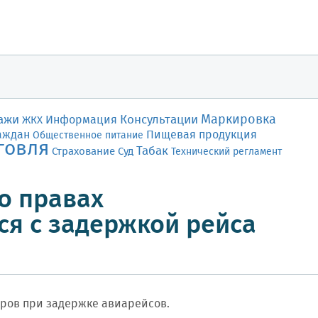
Маркировка
ажи
Консультации
Информация
ЖКХ
аждан
Пищевая продукция
Общественное питание
говля
Табак
Страхование
Суд
Технический регламент
о правах
ся с задержкой рейса
иров при задержке авиарейсов.