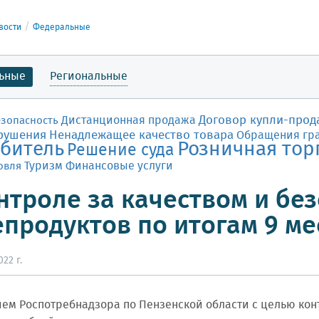
вости
Федеральные
ьные
Региональные
Договор купли-прод
Дистанционная продажа
езопасность
рушения
Ненадлежащее качество товара
Обращения гр
битель
Розничная тор
Решение суда
Финансовые услуги
овля
Туризм
нтроле за качеством и бе
продуктов по итогам 9 ме
22 г.
ем Роспотребнадзора по Пензенской области с целью конт