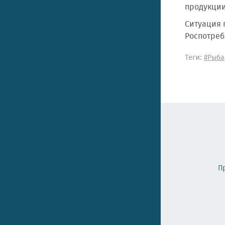
продукции
Ситуация 
Роспотреб
Теги:
#Рыба
П