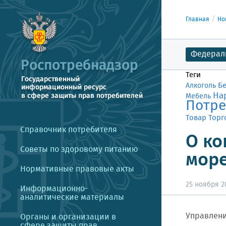
Главная
Но
Федерал
Теги
Б
Алкоголь
На
Мебель
Потре
Товар
Торг
Справочник потребителя
О ко
Советы по здоровому питанию
море
Нормативные правовые акты
25 ноября 20
Информационно-
аналитические материалы
Управлени
Органы и организации в
сфере защиты прав