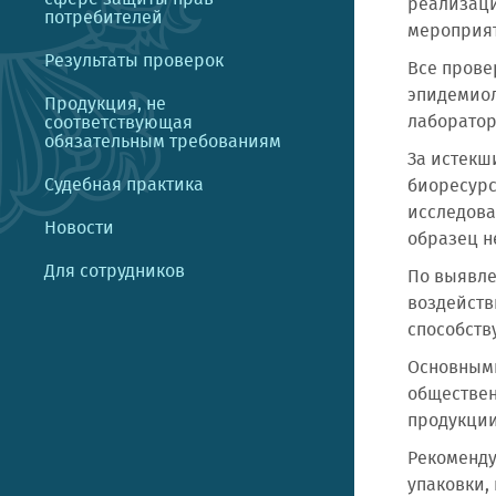
реализаци
потребителей
мероприят
Результаты проверок
Все прове
эпидемиол
Продукция, не
лаборатор
соответствующая
обязательным требованиям
За истекш
Судебная практика
биоресурс
исследова
Новости
образец н
Для сотрудников
По выявле
воздейств
способств
Основными
обществен
продукции
Рекоменду
упаковки,