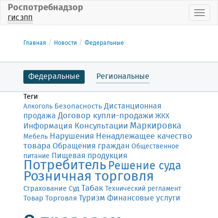
Роспотребнадзор
Пока
ГИС ЗПП
Главная
Новости
Федеральные
Федеральные
Региональные
Теги
Дистанционная
Безопасность
Алкоголь
Договор купли-продажи
продажа
ЖКХ
Маркировка
Консультации
Информация
Нарушения
Ненадлежащее качество
Мебель
товара
Обращения граждан
Общественное
Пищевая продукция
питание
Потребитель
Решение суда
Розничная торговля
Табак
Страхование
Суд
Технический регламент
Финансовые услуги
Товар
Торговля
Туризм