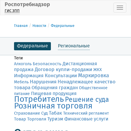
Роспотребнадзор
Пока
ГИС ЗПП
Главная
Новости
Федеральные
Федеральные
Региональные
Теги
Дистанционная
Безопасность
Алкоголь
Договор купли-продажи
продажа
ЖКХ
Маркировка
Консультации
Информация
Нарушения
Ненадлежащее качество
Мебель
товара
Обращения граждан
Общественное
Пищевая продукция
питание
Потребитель
Решение суда
Розничная торговля
Табак
Страхование
Суд
Технический регламент
Финансовые услуги
Товар
Торговля
Туризм