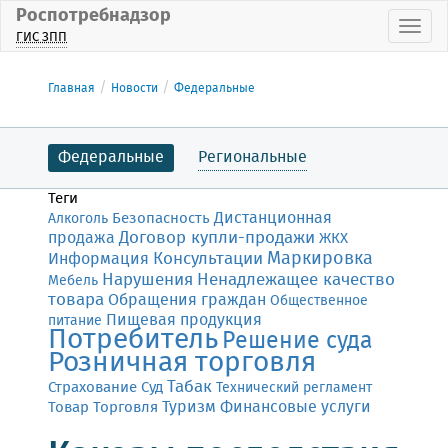
Роспотребнадзор
Пока
ГИС ЗПП
Главная
Новости
Федеральные
Федеральные
Региональные
Теги
Дистанционная
Безопасность
Алкоголь
Договор купли-продажи
продажа
ЖКХ
Маркировка
Консультации
Информация
Нарушения
Ненадлежащее качество
Мебель
товара
Обращения граждан
Общественное
Пищевая продукция
питание
Потребитель
Решение суда
Розничная торговля
Табак
Страхование
Суд
Технический регламент
Финансовые услуги
Товар
Торговля
Туризм