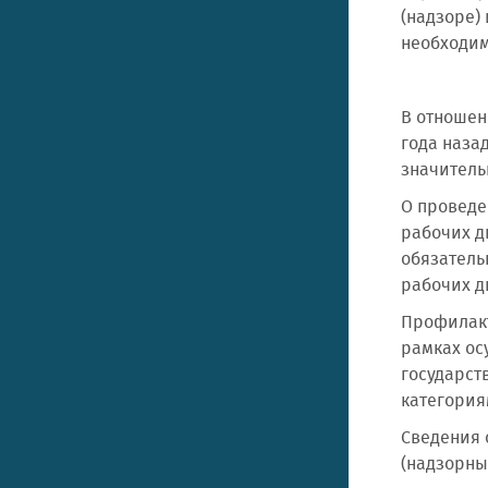
(надзоре)
необходим
В отношен
года наза
значитель
О проведе
рабочих д
обязатель
рабочих д
Профилакт
рамках ос
государст
категория
Сведения 
(надзорн