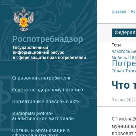
Главная
Но
Федерал
Теги
Б
Алкоголь
На
Мебель
Потре
Товар
Торг
Справочник потребителя
Что 
Советы по здоровому питанию
9 июня 2022 
Нормативные правовые акты
Информационно-
аналитические материалы
С 1 июля 2
муниципал
Органы и организации в
проводят 
сфере защиты прав