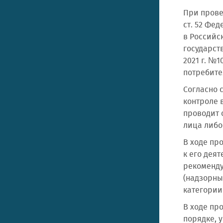
При прове
ст. 52 Фе
в Российс
государст
2021 г. №
потребите
Согласно 
контроле 
проводит 
лица либо
В ходе пр
к его дея
рекоменду
(надзорны
категории
В ходе пр
порядке, 