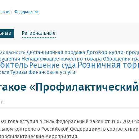
вости
Федеральные
ьные
Региональные
Договор купли-прод
Дистанционная продажа
езопасность
рушения
Ненадлежащее качество товара
Обращения гр
битель
Розничная тор
Решение суда
Финансовые услуги
овля
Туризм
такое «Профилактический
г.
021 года вступил в силу Федеральный закон от 31.07.2020 
ьном контроле в Российской Федерации», в соответстви
профилактические мероприятия.