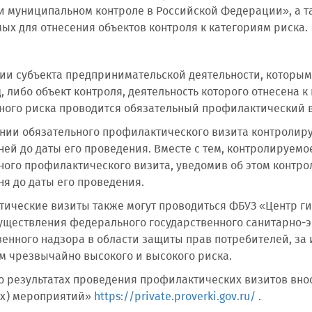
 и муниципальном контроле в Российской Федерации», а т
ых для отнесения объектов контроля к категориям риска.
ии субъекта предпринимательской деятельности, которым
д, либо объект контроля, деятельность которого отнесена 
ного риска проводится обязательный профилактический в
нии обязательного профилактического визита контролиру
ней до даты его проведения. Вместе с тем, контролируемо
ного профилактического визита, уведомив об этом контро
ня до даты его проведения.
ические визиты также могут проводиться ФБУЗ «Центр ги
уществления федерального государственного санитарно-
венного надзора в области защиты прав потребителей, за
м чрезвычайно высокого и высокого риска.
о результатах проведения профилактических визитов вно
ых) мероприятий»
https://private.proverki.gov.ru/
.