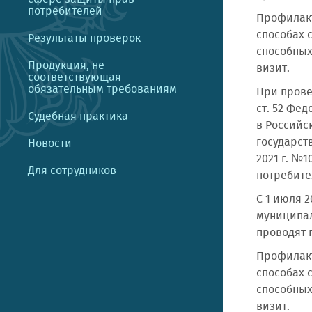
потребителей
Профилакт
способах 
Результаты проверок
способных
Продукция, не
визит.
соответствующая
обязательным требованиям
При прове
ст. 52 Фе
Судебная практика
в Российс
государст
Новости
2021 г. №
Для сотрудников
потребите
С 1 июля 2
муниципал
проводят 
Профилакт
способах 
способных
визит.