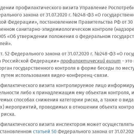
дении профилактического визита Управление Роспотребн
дерального закона от 31.07.2020 г. №248-ФЗ «О государств
кой Федерации», постановлением Правительства РФ от 30
венном санитарно-эпидемиологическом контроле (надзоре
1005 «Об утверждении положения о федеральном государст
лей».
ст. 52 Федерального закона от 31.07.2020 г. №248-ФЗ «О г
в Российской Федерации»
профилактический визит
- это
орган государственного контроля в форме беседы по мес
 путем использования видео-конференц-связи.
офилактического визита контролируемое лицо информиру
тельности либо к принадлежащим ему объектам контроля, и
емых способах снижения категории риска, а также о вида
х) мероприятий, проводимых в отношении объекта контрол
 риска.
офилактического визита инспектором может осуществлять
установленном
статьей 50
Федерального закона от 31.07.20