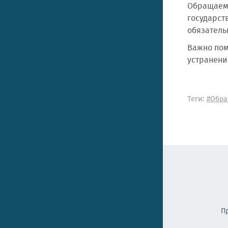
Обращаем 
государст
обязатель
Важно пом
устранени
Теги:
#Обра
П