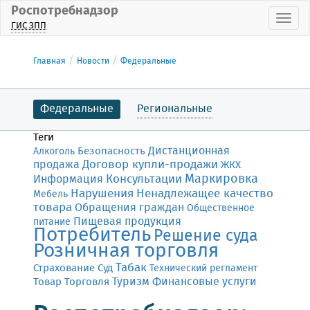
Роспотребнадзор
Пока
ГИС ЗПП
Главная
Новости
Федеральные
Федеральные
Региональные
Теги
Дистанционная
Безопасность
Алкоголь
Договор купли-продажи
продажа
ЖКХ
Маркировка
Консультации
Информация
Нарушения
Ненадлежащее качество
Мебель
товара
Обращения граждан
Общественное
Пищевая продукция
питание
Потребитель
Решение суда
Розничная торговля
Табак
Страхование
Суд
Технический регламент
Финансовые услуги
Товар
Торговля
Туризм