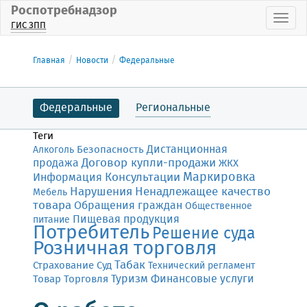
Роспотребнадзор
Пока
ГИС ЗПП
Главная
Новости
Федеральные
Федеральные
Региональные
Теги
Дистанционная
Безопасность
Алкоголь
Договор купли-продажи
продажа
ЖКХ
Маркировка
Консультации
Информация
Нарушения
Ненадлежащее качество
Мебель
товара
Обращения граждан
Общественное
Пищевая продукция
питание
Потребитель
Решение суда
Розничная торговля
Табак
Страхование
Суд
Технический регламент
Финансовые услуги
Товар
Торговля
Туризм