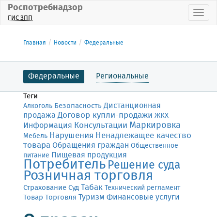
Роспотребнадзор
Пока
ГИС ЗПП
Главная
Новости
Федеральные
Федеральные
Региональные
Теги
Дистанционная
Безопасность
Алкоголь
Договор купли-продажи
продажа
ЖКХ
Маркировка
Консультации
Информация
Нарушения
Ненадлежащее качество
Мебель
товара
Обращения граждан
Общественное
Пищевая продукция
питание
Потребитель
Решение суда
Розничная торговля
Табак
Страхование
Суд
Технический регламент
Финансовые услуги
Товар
Торговля
Туризм