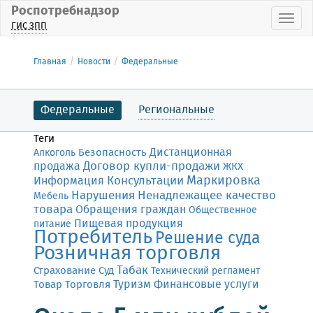
Роспотребнадзор
Пока
ГИС ЗПП
Главная
Новости
Федеральные
Федеральные
Региональные
Теги
Дистанционная
Безопасность
Алкоголь
Договор купли-продажи
продажа
ЖКХ
Маркировка
Консультации
Информация
Нарушения
Ненадлежащее качество
Мебель
товара
Обращения граждан
Общественное
Пищевая продукция
питание
Потребитель
Решение суда
Розничная торговля
Табак
Страхование
Суд
Технический регламент
Финансовые услуги
Товар
Торговля
Туризм