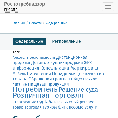
Роспотребнадзор
Пока
ГИС ЗПП
Главная
Новости
Федеральные
Федеральные
Региональные
Теги
Дистанционная
Безопасность
Алкоголь
Договор купли-продажи
продажа
ЖКХ
Маркировка
Консультации
Информация
Нарушения
Ненадлежащее качество
Мебель
товара
Обращения граждан
Общественное
Пищевая продукция
питание
Потребитель
Решение суда
Розничная торговля
Табак
Страхование
Суд
Технический регламент
Финансовые услуги
Товар
Торговля
Туризм