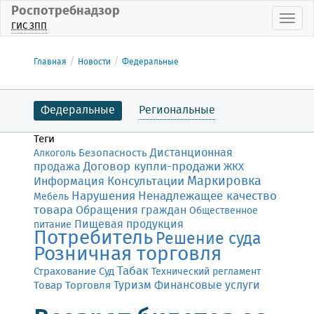
Роспотребнадзор
Пока
ГИС ЗПП
Главная
Новости
Федеральные
Федеральные
Региональные
Теги
Дистанционная
Безопасность
Алкоголь
Договор купли-продажи
продажа
ЖКХ
Маркировка
Консультации
Информация
Нарушения
Ненадлежащее качество
Мебель
товара
Обращения граждан
Общественное
Пищевая продукция
питание
Потребитель
Решение суда
Розничная торговля
Табак
Страхование
Суд
Технический регламент
Финансовые услуги
Товар
Торговля
Туризм