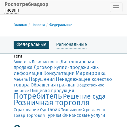
Роспотребнадзор
Пока
ГИС ЗПП
Главная
Новости
Федеральные
Федеральные
Региональные
Теги
Дистанционная
Безопасность
Алкоголь
Договор купли-продажи
продажа
ЖКХ
Маркировка
Консультации
Информация
Нарушения
Ненадлежащее качество
Мебель
товара
Обращения граждан
Общественное
Пищевая продукция
питание
Потребитель
Решение суда
Розничная торговля
Табак
Страхование
Суд
Технический регламент
Финансовые услуги
Товар
Торговля
Туризм