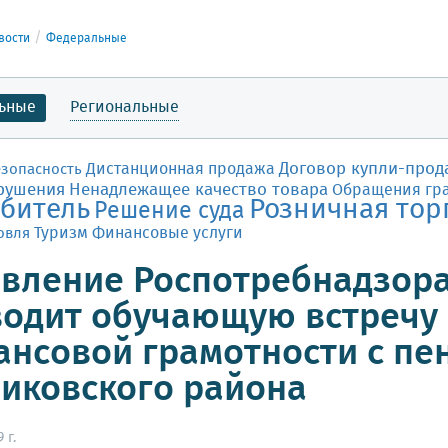
вости
Федеральные
ьные
Региональные
Договор купли-прод
Дистанционная продажа
езопасность
рушения
Ненадлежащее качество товара
Обращения гр
битель
Розничная тор
Решение суда
Финансовые услуги
овля
Туризм
вление Роспотребнадзора 
одит обучающую встречу 
нсовой грамотности с пе
иковского района
 г.