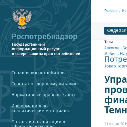
Главная
Но
Федерал
Теги
Б
Алкоголь
На
Мебель
Потре
Товар
Торг
Справочник потребителя
Упра
Советы по здоровому питанию
пров
Нормативные правовые акты
фина
Информационно-
Темн
аналитические материалы
Органы и организации в
21 июня 2019
сфере защиты прав