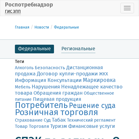
Роспотребнадзор
Пока
ГИС ЗПП
Главная
Новости
Федеральные
Федеральные
Региональные
Теги
Дистанционная
Безопасность
Алкоголь
Договор купли-продажи
продажа
ЖКХ
Маркировка
Консультации
Информация
Нарушения
Ненадлежащее качество
Мебель
товара
Обращения граждан
Общественное
Пищевая продукция
питание
Потребитель
Решение суда
Розничная торговля
Табак
Страхование
Суд
Технический регламент
Финансовые услуги
Товар
Торговля
Туризм