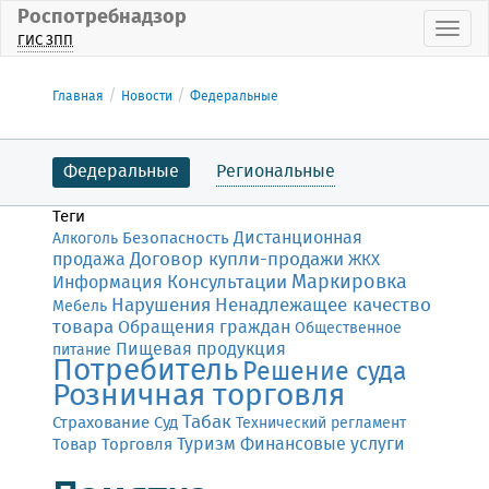
Роспотребнадзор
Пока
ГИС ЗПП
Главная
Новости
Федеральные
Федеральные
Региональные
Теги
Дистанционная
Безопасность
Алкоголь
Договор купли-продажи
продажа
ЖКХ
Маркировка
Консультации
Информация
Нарушения
Ненадлежащее качество
Мебель
товара
Обращения граждан
Общественное
Пищевая продукция
питание
Потребитель
Решение суда
Розничная торговля
Табак
Страхование
Суд
Технический регламент
Финансовые услуги
Товар
Торговля
Туризм