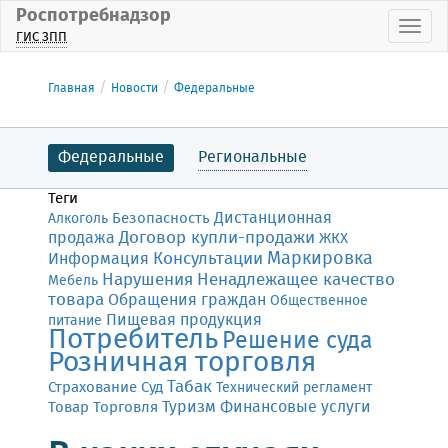
Роспотребнадзор
Пока
ГИС ЗПП
Главная
Новости
Федеральные
Федеральные
Региональные
Теги
Дистанционная
Безопасность
Алкоголь
Договор купли-продажи
продажа
ЖКХ
Маркировка
Консультации
Информация
Нарушения
Ненадлежащее качество
Мебель
товара
Обращения граждан
Общественное
Пищевая продукция
питание
Потребитель
Решение суда
Розничная торговля
Табак
Страхование
Суд
Технический регламент
Финансовые услуги
Товар
Торговля
Туризм