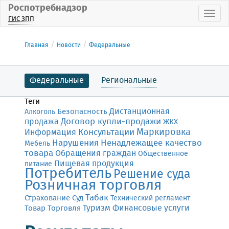
Роспотребнадзор
Пока
ГИС ЗПП
Главная
Новости
Федеральные
Федеральные
Региональные
Теги
Дистанционная
Безопасность
Алкоголь
Договор купли-продажи
продажа
ЖКХ
Маркировка
Консультации
Информация
Нарушения
Ненадлежащее качество
Мебель
товара
Обращения граждан
Общественное
Пищевая продукция
питание
Потребитель
Решение суда
Розничная торговля
Табак
Страхование
Суд
Технический регламент
Финансовые услуги
Товар
Торговля
Туризм