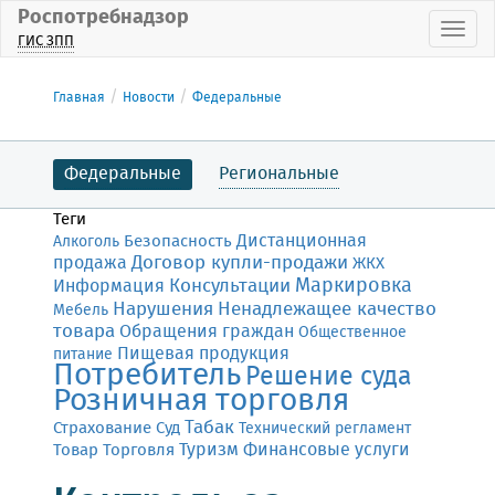
Роспотребнадзор
Пока
ГИС ЗПП
Главная
Новости
Федеральные
Федеральные
Региональные
Теги
Дистанционная
Безопасность
Алкоголь
Договор купли-продажи
продажа
ЖКХ
Маркировка
Консультации
Информация
Нарушения
Ненадлежащее качество
Мебель
товара
Обращения граждан
Общественное
Пищевая продукция
питание
Потребитель
Решение суда
Розничная торговля
Табак
Страхование
Суд
Технический регламент
Финансовые услуги
Товар
Торговля
Туризм