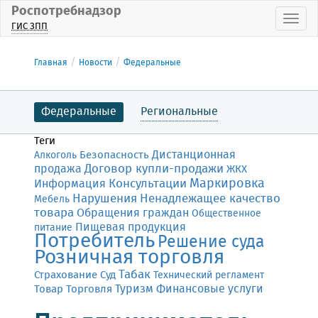
Роспотребнадзор
Пока
ГИС ЗПП
Главная
Новости
Федеральные
Федеральные
Региональные
Теги
Дистанционная
Безопасность
Алкоголь
Договор купли-продажи
продажа
ЖКХ
Маркировка
Консультации
Информация
Нарушения
Ненадлежащее качество
Мебель
товара
Обращения граждан
Общественное
Пищевая продукция
питание
Потребитель
Решение суда
Розничная торговля
Табак
Страхование
Суд
Технический регламент
Финансовые услуги
Товар
Торговля
Туризм