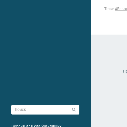
Теги:
#Безо
П
Версия для слабовидящих