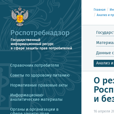
Главная
Ин
Анализ и п
Государс
Материа
Данные с
Анализ и
Справочник потребителя
Советы по здоровому питанию
О ре
Нормативные правовые акты
Росп
Информационно-
и бе
аналитические материалы
Органы и организации в
16 апреля 20
сфере защиты прав