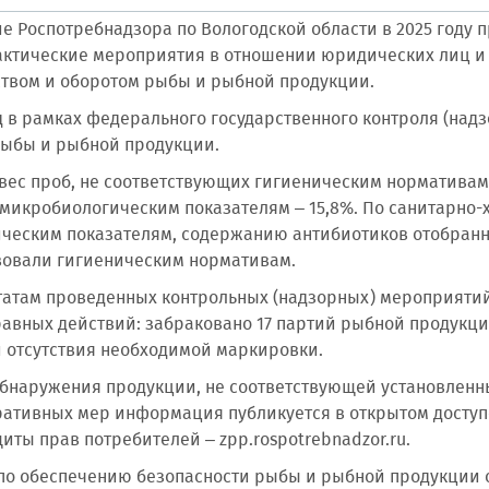
е Роспотребнадзора по Вологодской области в 2025 году 
ктические мероприятия в отношении юридических лиц и
твом и оборотом рыбы и рыбной продукции.
од в рамках федерального государственного контроля (над
рыбы и рыбной продукции.
вес проб, не соответствующих гигиеническим норматива
о микробиологическим показателям – 15,8%. По санитарно
ческим показателям, содержанию антибиотиков отобран
вовали гигиеническим нормативам.
татам проведенных контрольных (надзорных) мероприяти
авных действий: забраковано 17 партий рыбной продукци
и отсутствия необходимой маркировки.
обнаружения продукции, не соответствующей установленн
ативных мер информация публикуется в открытом доступ
иты прав потребителей – zpp.rospotrebnadzor.ru.
по обеспечению безопасности рыбы и рыбной продукции о