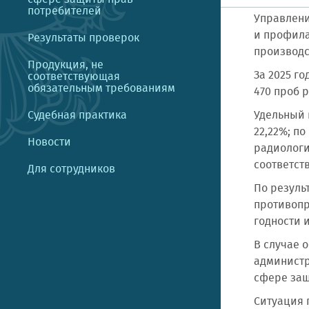
потребителей
Управлени
и профила
Результаты проверок
производс
Продукция, не
За 2025 г
соответствующая
обязательным требованиям
470 проб 
Судебная практика
Удельный 
22,22%; п
Новости
радиологи
соответст
Для сотрудников
По резуль
противопр
годности 
В случае 
администр
сфере защ
Ситуация 