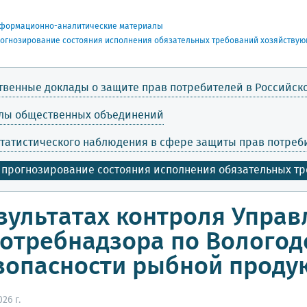
формационно-аналитические материалы
рогнозирование состояния исполнения обязательных требований хозяйству
твенные доклады о защите прав потребителей в Российс
лы общественных объединений
татистического наблюдения в сфере защиты прав потре
 прогнозирование состояния исполнения обязательных т
зультатах контроля Упра
отребнадзора по Вологод
зопасности рыбной продук
26 г.