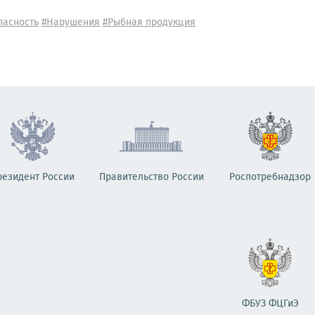
пасность
#Нарушения
#Рыбная продукция
резидент России
Правительство России
Роспотребнадзор
ФБУЗ ФЦГиЭ