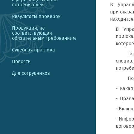
потребителей
В Управле
при оказан
Результаты проверок
находится 
Продукция, не
В Упра
соответствующая
при ока
обязательным требованиям
которо
Судебная практика
Также 
специал
Новости
потреби
Для сотрудников
Потреб
- Какая
- Права
- Включ
- Инфор
договор