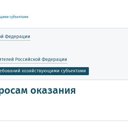
ющими субъектами
кой Федерации
бителей Российской Федерации
ребований хозяйствующими субъектами
просам оказания