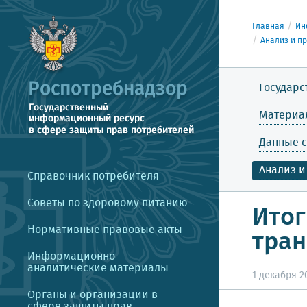
Главная
Ин
Анализ и п
Государс
Материа
Данные с
Анализ и
Справочник потребителя
Советы по здоровому питанию
Итог
Нормативные правовые акты
тран
Информационно-
аналитические материалы
1 декабря 20
Органы и организации в
сфере защиты прав