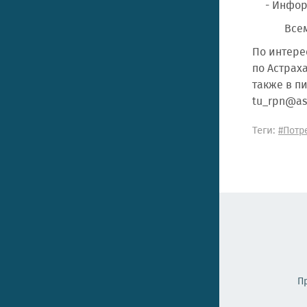
- Инфор
Всем о
По интере
по Астрах
также в пи
tu_rpn@ast
Теги:
#Потр
П