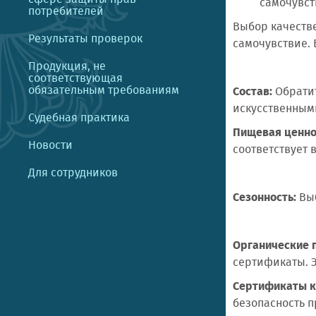
самочувст
потребителей
Выбор качестве
Результаты проверок
самочувствие. 
Продукция, не
соответствующая
обязательным требованиям
Состав:
Обратит
искусственным
Судебная практика
Пищевая ценно
Новости
соответствует
Для сотрудников
Сезонность:
Выб
Органические 
сертификаты. Э
Сертификаты к
безопасность п