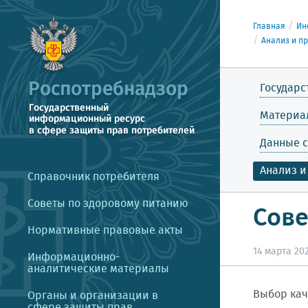
Главная
Ин
Анализ и п
Государс
Материа
Данные с
Анализ и
Справочник потребителя
Советы по здоровому питанию
Сове
Нормативные правовые акты
14 марта 202
Информационно-
аналитические материалы
Выбор кач
Органы и организации в
сфере защиты прав