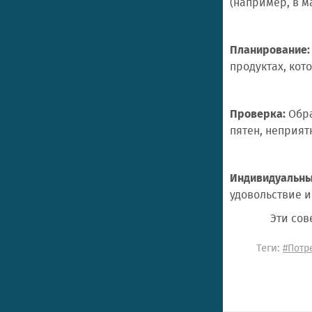
(например, в м
Планирование:
продуктах, кот
Проверка:
Обра
пятен, неприят
Индивидуальны
удовольствие и
Эти совет
Теги:
#Потр